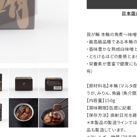
日本国
我が鮪 本鮪の角煮～味
・最高級品種である本鮪
・香味豊かな熟成白味噌
・とろけるほどの食感とま
・栄養素が豊富で健康にも良い
有）
【原材料名】本鮪（マルタ産
うが、みりん、魚醤（魚介類
【内容量】150g
【賞味期限】缶底に記載
【保存方法】 直射日光を
＊本製品の製造ラインでは
品も製造しています。