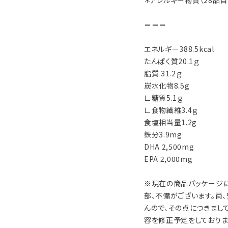
＊アレルギー物質（28品目
＝＝＝
エネルギー388.5kcal
たんぱく質20.1ｇ
脂質 31.2ｇ
炭水化物8.5g
∟糖質5.1ｇ
∟食物繊維3.4ｇ
食塩相当量1.2g
鉄分3.9mg
DHA 2,500mg
EPA 2,000mg
※現在の商品パッケージ
部、不備がございます。尚
んので、その点につきまし
容を修正予定をしておりま