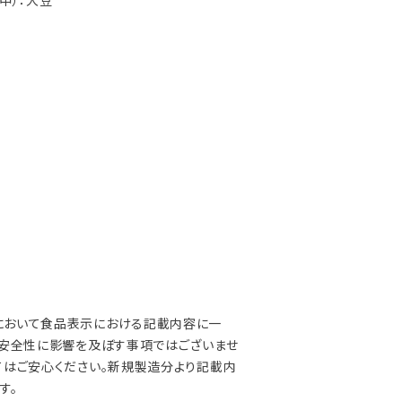
中）：大豆
において食品表示における記載内容に一
、安全性に影響を及ぼす事項ではございませ
てはご安心ください。新規製造分より記載内
す。