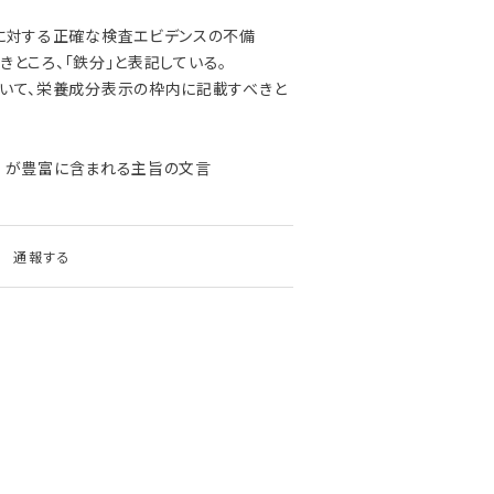
現に対する正確な検査エビデンスの不備
すべきところ、「鉄分」と表記している。
ついて、栄養成分表示の枠内に記載すべきと
EPA が豊富に含まれる主旨の文言
通報する